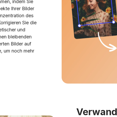
hmen, indem Sie
kte Ihrer Bilder
onzentration des
orrigieren Sie die
etischer und
inen bleibenden
erten Bilder auf
te, um noch mehr
Verwande