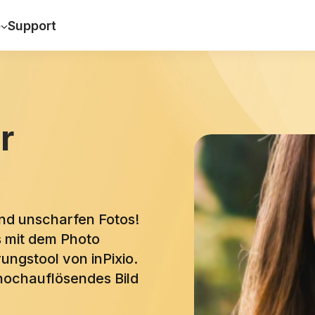
e
Support
r
und unscharfen Fotos!
s mit dem Photo
ngstool von inPixio.
 hochauflösendes Bild