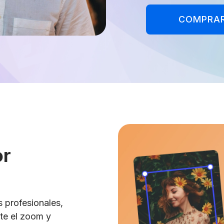
COMPRA
or
s profesionales,
te el zoom y