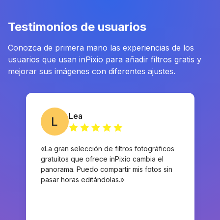
Testimonios de usuarios
Conozca de primera mano las experiencias de los
usuarios que usan inPixio para añadir filtros gratis y
mejorar sus imágenes con diferentes ajustes.
Lea
L
«La gran selección de filtros fotográficos
gratuitos que ofrece inPixio cambia el
panorama. Puedo compartir mis fotos sin
pasar horas editándolas.»