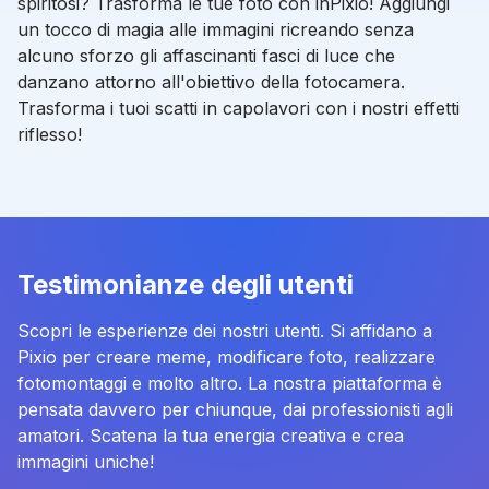
spiritosi? Trasforma le tue foto con inPixio! Aggiungi
un tocco di magia alle immagini ricreando senza
alcuno sforzo gli affascinanti fasci di luce che
danzano attorno all'obiettivo della fotocamera.
Trasforma i tuoi scatti in capolavori con i nostri effetti
riflesso!
Testimonianze degli utenti
Scopri le esperienze dei nostri utenti. Si affidano a
Pixio per creare meme, modificare foto, realizzare
fotomontaggi e molto altro. La nostra piattaforma è
pensata davvero per chiunque, dai professionisti agli
amatori. Scatena la tua energia creativa e crea
immagini uniche!