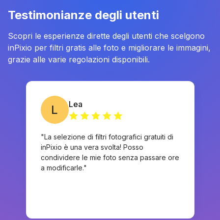
Testimonianze degli utenti
Scopri le esperienze dirette degli utenti che scelgono
inPixio per filtri gratis alle foto e migliorare le immagini,
grazie alle varie regolazioni disponibili.
Lea
L
"La selezione di filtri fotografici gratuiti di
inPixio è una vera svolta! Posso
condividere le mie foto senza passare ore
a modificarle."